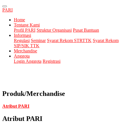
PARI
Home
Tentang Kami
Profil PARI
Struktur Organisasi
Pusat Bantuan
Informasi
Regulasi
Seminar
Syarat Rekom STRTTK
Syarat Rekom
SIP/SIK TTK
Merchandise
Anggota
Login Anggota
Registrasi
Produk/Merchandise
Atribut PARI
Atribut PARI